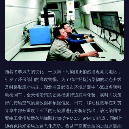
随着冬季风力的变化，一股南下污染团正悄然逼近湖北地区，
引发了环保部门的高度警惕。为了精准捕捉污染物的动态升级
及时采取应对措施，湖北省及武汉市环境监测中心派出多辆移
动检测车，全天候沿污染团路径进行追踪与化验，实时向决策
部门传输空气质量数据和预报信息。日前，移动检测车在对贯
穿华中部分重度工业区的污染源进行分析后指出，该污染团主
要由工业排放散落的细颗粒物(含PM2.5与PM10)组成，同时伴
随有色纳米尘埃加速恶化态势。得益于高度集装的走航监测能