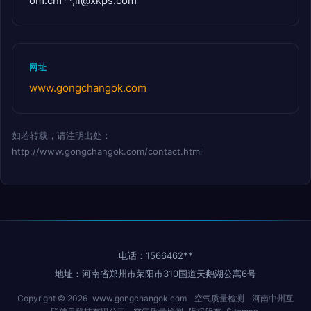
om.cnf
**,
li@xkps.com
网址
www.gongchangok.com
如若转载，请注明出处：
http://www.gongchangok.com/contact.html
电话：1566462**
地址：河南省郑州市荥阳市310国道天鹅湖公寓6号
Copyright © 2026
www.gongchangok.com
空气质量检测
河南中州互