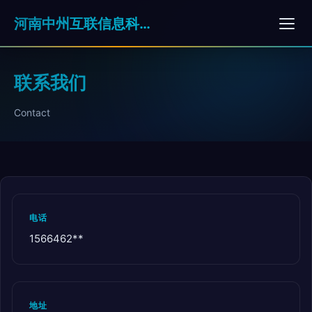
河南中州互联信息科技有限公司
联系我们
Contact
电话
1566462**
地址