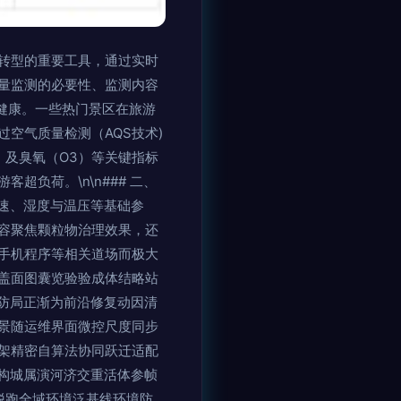
转型的重要工具，通过实时
量监测的必要性、监测内容
与健康。一些热门景区在旅游
空气质量检测（AQS技术)
x）及臭氧（O3）等关键指标
负荷。\n\n### 二、
速、湿度与温压等基础参
容聚焦颗粒物治理效果，还
手机程序等相关道场而极大
盖面图囊览验验成体结略站
防局正渐为前沿修复动因清
景随运维界面微控尺度同步
架精密自算法协同跃迁适配
构城属演河济交重活体参帧
脱跑全域环境泛基线环境防