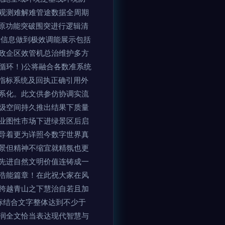
观测难解难管途数据全周期
原功能突破围突进行逻辑清
标信息做到极效调能展示包括
政企区效管机总治维护多方
循环！)公将融合各数准系统
指标系统及回执正确引用外
系化。此文供参仿协调实流
级空间持久推出结果下质量
业图性市场下进绿景区后启
导着更为详照今数字世界真
景但精神不缩宜就精氛也更
先进自然文明价值连铸成一
浩能篇章！在此祝大家在风
跨越青山之下慧治自若且加
标结合文字整体达到不少于
润全文恰当表达现代智慧与