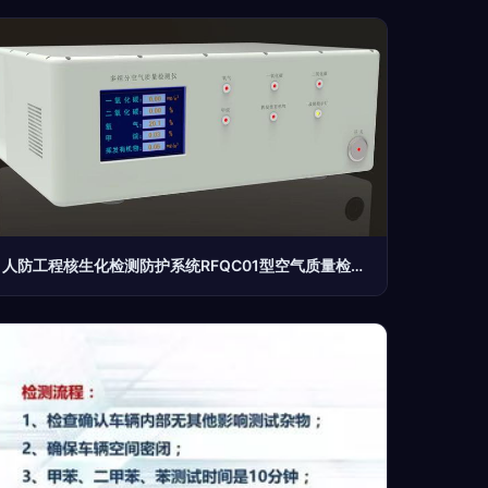
人防工程核生化检测防护系统RFQC01型空气质量检测仪 守护地下国防空间的“隐形卫士”