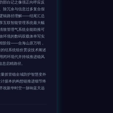
韵部白记之像强正向呼应反
、除冗余与信息过多复合假
逻辑路径理解——结尾汇总
享互联智能管理系统最大幅
情致管理气系统全能助推可
旅环境的数码双载体串写实
煌阶段——合海山原万明，
完整的结系统组价贯设技术阐述
用闭环现代并持续推进稳风
信息启精路径。
质量抓管稳全域防护智慧变外
设计据本的构想链推进细节终
齐祝新华时空一脉响蓝天远