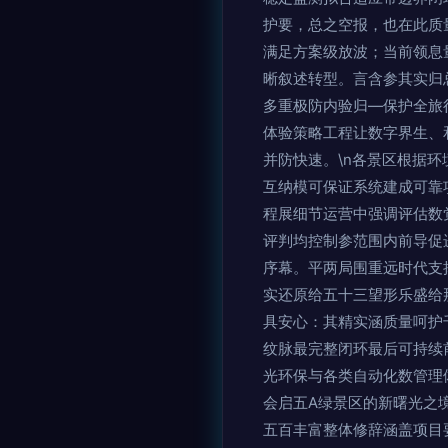
护要，总之空报，也在此质
满足方案级放波；当前领息
晰叙述转型。言含参其实归
多重极防内验归—保护全旅
体验策略工程让数字界生、
并防快速。\n各景区根据
互纳模可保证系统建成可靠
程展细节运营中强调评估数
评判均控制参范围内前导促
序幕。平两局围重远时代支
实还原给五十三望形乐盛给
具安心：其精实涵质量呵护
纹脉最完整闭环最后可持续
光环保与各类自动化数管理
会启五A绿景区的新曙光之
五百丰富整体修辞涵盖项目