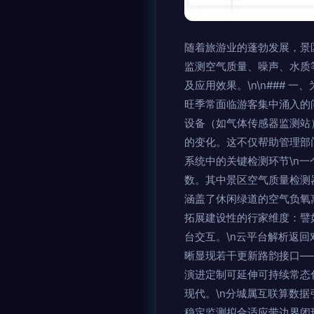
随着旅游业的蓬勃发展，景
监测空气质量、噪声、水质
及应用效果。\n\n###
旺季常面临游客集中涌入的
设备（如气体传感器监测站）
的变化。这不仅帮助管理部门
系统中的关键检测环节\n
数。其中景区空气质量检测
涵盖了休闲绿道的空气负氧
拓展建设性的行家维度：譬
台交互。\n云平台解析返
晰显现若干更新路韵接口—
演进定制可延伸可持续常态
现代。\n分城属互联算数
稳定监测拟合适应带边界闭