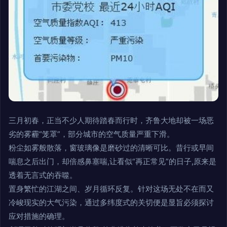
三月初春，正当不少人期待踏春而行时，齐鲁大地却被一场恶
劣的雾霾“笼罩”，部分城市的空气质量严重下滑。
粉尘如雾般散落，窗玻璃像是磨砂过的清晰可比。昔行或早间
喘息之后出门，却倍感鼻塞喘,让看似“再正常见”的日子,原来是
透着无言式的吞噬。
置身繁忙的江湖之间、岁月循环反复。针对这场无处不在而又
冷峻现实的大气污染，通过多纬度式的关切便是显旨必须探讨
应对措施的确理。